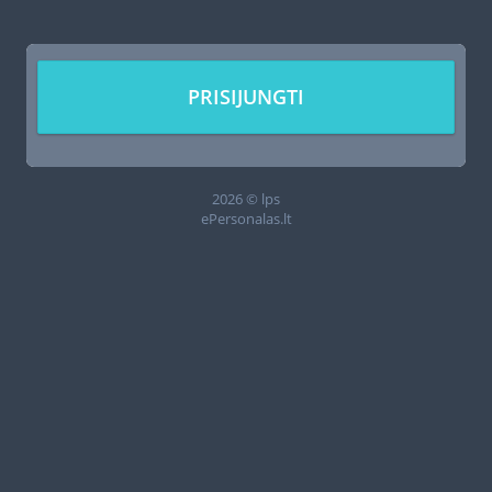
PRISIJUNGTI
2026 © lps
ePersonalas.lt